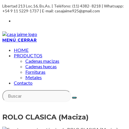
Saltar
Libertad 213 Loc.16, Bs.As. | Teléfono: (11) 4382- 8218 | Whatsapp:
al
+54 9 11 5229-1737 | E-mail: casajaime925@gmail.com
contenido
MENÚ
CERRAR
HOME
PRODUCTOS
Cadenas macizas
Cadenas huecas
Fornituras
Metales
Contacto
ROLO CLASICA (Maciza)